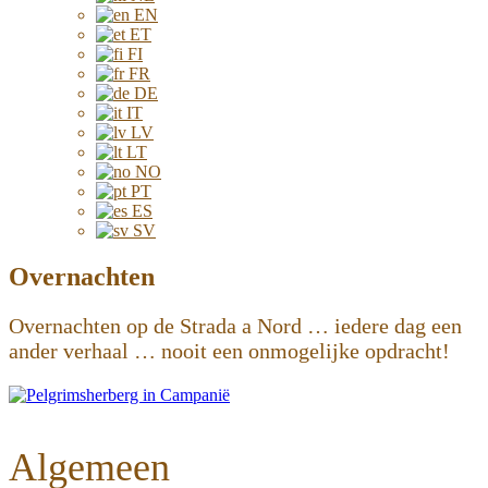
EN
ET
FI
FR
DE
IT
LV
LT
NO
PT
ES
SV
Overnachten
Overnachten op de Strada a Nord … iedere dag een
ander verhaal … nooit een onmogelijke opdracht!
Algemeen