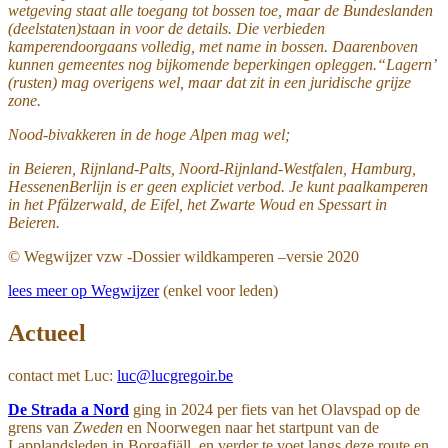
wetgeving staat alle toegang tot bossen toe, maar de Bundeslanden
(deelstaten)staan in voor de details. Die verbieden
kamperendoorgaans volledig, met name in bossen. Daarenboven
kunnen gemeentes nog bijkomende beperkingen opleggen.“Lagern’
(rusten) mag overigens wel, maar dat zit in een juridische grijze
zone.
Nood-bivakkeren in de hoge Alpen mag wel;
in Beieren, Rijnland-Palts, Noord-Rijnland-Westfalen, Hamburg,
HessenenBerlijn is er geen expliciet verbod. Je kunt paalkamperen
in het Pfälzerwald, de Eifel, het Zwarte Woud en Spessart in
Beieren.
© Wegwijzer vzw -Dossier wildkamperen –versie 2020
lees meer op Wegwijzer
(enkel voor leden)
Actueel
contact met Luc:
luc@lucgregoir.be
De Strada a Nord
ging in 2024 per fiets van het Olavspad op de
grens van
Zweden
en Noorwegen naar het startpunt van de
Lapplandsleden in Borgafjäll. en verder te voet langs deze route en